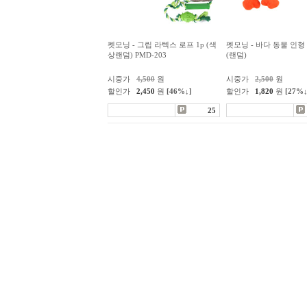
펫모닝 - 그립 라텍스 로프 1p (색
펫모닝 - 바다 동물 인형 
상랜덤) PMD-203
(랜덤)
시중가
4,500
원
시중가
2,500
원
할인가
2,450
원
[46%↓]
할인가
1,820
원
[27%↓
25