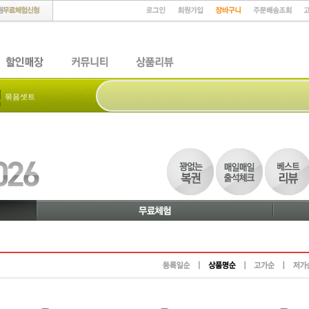
묶음셋트
도기맨
Moon
피니키
사사미
구루머스
ANF
네츄럴
네츄럴코어
고구마