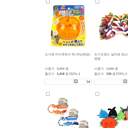
도기맨 아이큐토이 M (색상랜덤)
도기프랜드 실타래 장난감 
랜덤
시중가
8,000
원
시중가
2,000
원
할인가
5,410
원
[32%↓]
할인가
520
원
[74%↓]
54