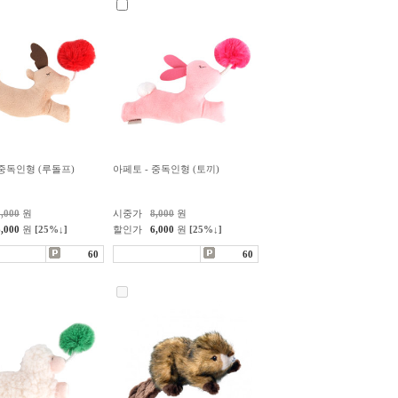
 중독인형 (루돌프)
아페토 - 중독인형 (토끼)
8,000
원
시중가
8,000
원
6,000
원
[25%↓]
할인가
6,000
원
[25%↓]
60
60