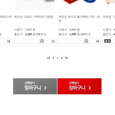
PMD-140
펫모닝 사파리 - PMD163 (랜덤)
펫모닝 럭셔리 볼 (PMD-139) - 랜
아페토 - 
덤
시중가
5,000
원
시중가
3,000
원
시중가
]
할인가
3,200
원
[36%↓]
할인가
1,800
원
[40%↓]
할인가
18
32
18
1