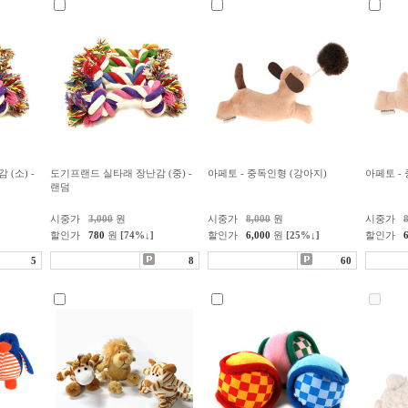
(소) -
도기프랜드 실타래 장난감 (중) -
아페토 - 중독인형 (강아지)
아페토 -
랜덤
시중가
3,000
원
시중가
8,000
원
시중가
할인가
780
원
[74%↓]
할인가
6,000
원
[25%↓]
할인가
5
8
60