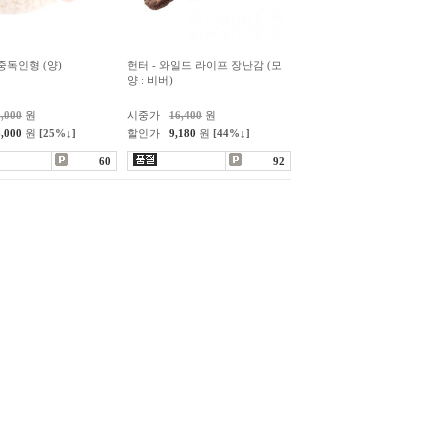
중독인형 (양)
헌터 - 와일드 라이프 장난감 (모
양 : 비버)
8,000
원
시중가
16,400
원
6,000
원
[25%↓]
할인가
9,180
원
[44%↓]
60
92