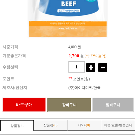
시중가격
4,000 원
2,700
기분좋은가격
원
(약 32% 절약)
수량선택
포인트
27
포인트(원)
제조사/원산지
(주)에이치디씨/한국
상품평
(0)
Q&A
(0)
배송/교환/반품안내
상품정보