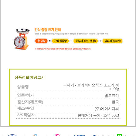
상품정보 제공고시
피니키 - 프리바이오틱스 소고기 져
상품명
키 90g
인증/허가
별도표기
원산지(제조국)
한국
제조/수입
(주)에이치디씨
A/S책임자
판매처에 문의 : 1544-3563