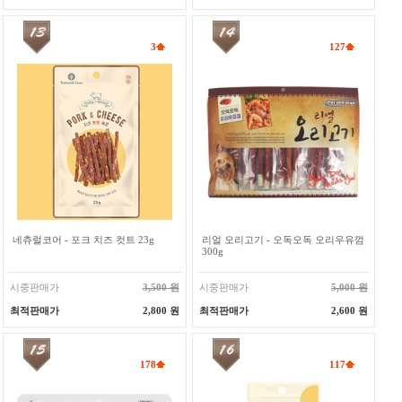
3
127
네츄럴코어 - 포크 치즈 컷트 23g
리얼 오리고기 - 오독오독 오리우유껌
300g
시중판매가
3,500 원
시중판매가
5,000 원
최적판매가
2,800 원
최적판매가
2,600 원
178
117