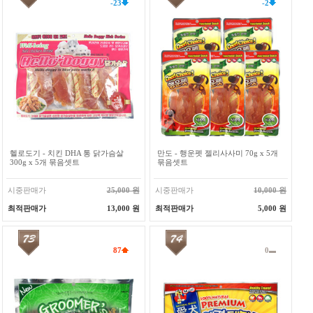
-23
-2
헬로도기 - 치킨 DHA 통 닭가슴살
만도 - 행운펫 젤리사사미 70g x 5개
300g x 5개 묶음셋트
묶음셋트
시중판매가
25,000 원
시중판매가
10,000 원
최적판매가
13,000 원
최적판매가
5,000 원
87
0