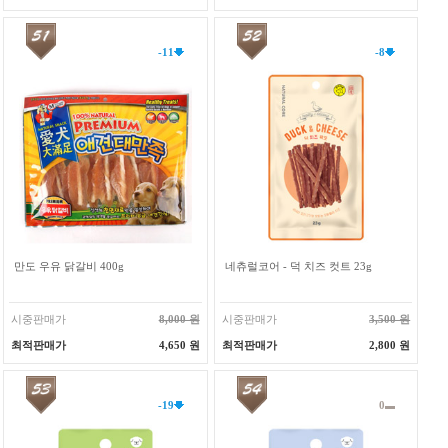
-11
-8
만도 우유 닭갈비 400g
네츄럴코어 - 덕 치즈 컷트 23g
시중판매가
8,000 원
시중판매가
3,500 원
최적판매가
4,650 원
최적판매가
2,800 원
-19
0