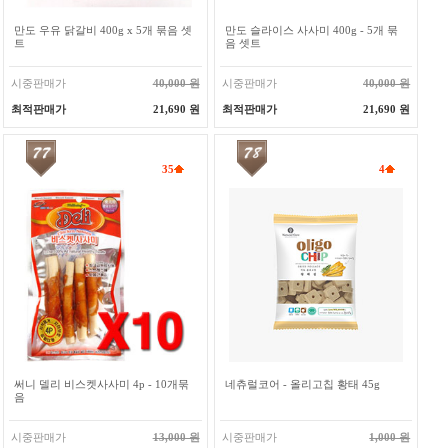
만도 우유 닭갈비 400g x 5개 묶음 셋
만도 슬라이스 사사미 400g - 5개 묶
트
음 셋트
시중판매가
40,000 원
시중판매가
40,000 원
최적판매가
21,690 원
최적판매가
21,690 원
35
4
써니 델리 비스켓사사미 4p - 10개묶
네츄럴코어 - 올리고칩 황태 45g
음
시중판매가
13,000 원
시중판매가
1,000 원