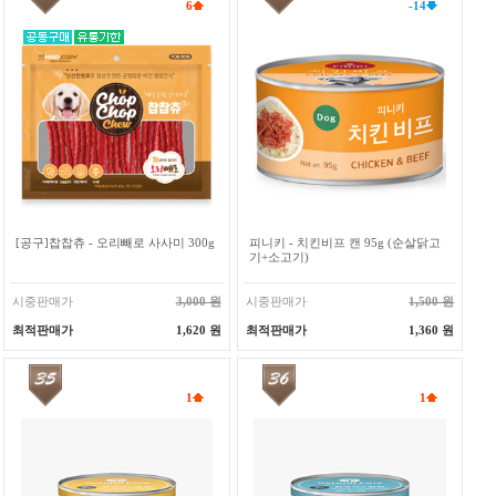
6
-14
[공구]찹찹츄 - 오리빼로 사사미 300g
피니키 - 치킨비프 캔 95g (순살닭고
기+소고기)
시중판매가
3,000 원
시중판매가
1,500 원
최적판매가
1,620 원
최적판매가
1,360 원
1
1