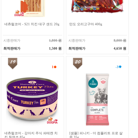
네츄럴코어 - S21 치킨 대구 샌드 20g
만도 오리고구마 400g
시중판매가
1,800 원
시중판매가
8,000 원
최적판매가
1,500 원
최적판매가
4,650 원
1
-3
네츄럴코어 - 강아지 주식 파테캔 치
[샘플] 피니키 - 더 컴플리트 프로 살
킨 칠면조 85g
몬 35g