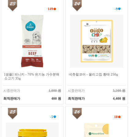
149
-9
[샘플] 피니키 - 70% 유기농 가수분해
네츄럴코어 - 올리고칩 황태 250g
소고기 35g
시중판매가
1,000 원
시중판매가
5,500 원
최적판매가
400 원
최적판매가
4,400 원
-5
18