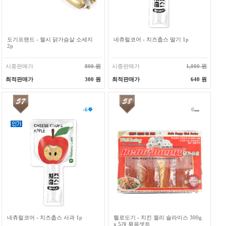
도기프랜드 - 첼시 닭가슴살 소세지
네츄럴코어 - 치즈춥스 딸기 1p
2p
시중판매가
800 원
시중판매가
1,000 원
최적판매가
300 원
최적판매가
640 원
-6
0
네츄럴코어 - 치즈춥스 사과 1p
헬로도기 - 치킨 젤리 슬라이스 300g
x 5개 묶음셋트