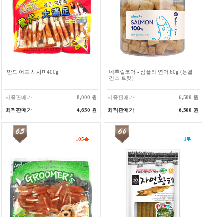
만도 어포 사사미400g
네츄럴코어 - 심플리 연어 60g (동결
건조 트릿)
시중판매가
8,000 원
시중판매가
6,500 원
최적판매가
4,650 원
최적판매가
6,500 원
105
-1