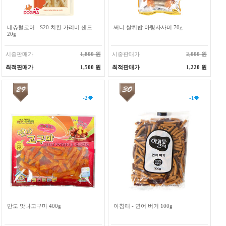
네츄럴코어 - S20 치킨 가리비 샌드
써니 쌀튀밥 아령사사미 70g
20g
시중판매가
1,800 원
시중판매가
2,000 원
최적판매가
1,500 원
최적판매가
1,220 원
-2
-1
만도 맛나고구마 400g
아침애 - 연어 버거 100g