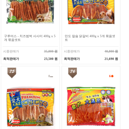
구루머스 - 치즈범벅 사사미 400g x 5
만도 칼슘 닭갈비 400g x 5개 묶음셋
개 묶음셋트
트
시중판매가
35,000 원
시중판매가
40,000 원
최적판매가
23,500 원
최적판매가
21,690 원
0
6