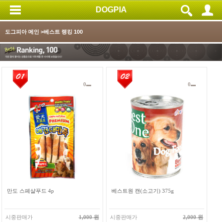
DOGPIA
도그피아 메인
>베스트 랭킹 100
0
0
만도 스페샬푸드 4p
베스트원 캔(소고기) 375g
시중판매가
1,000 원
시중판매가
2,000 원