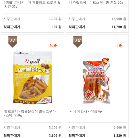
[샘플] 피니키 - 더 컴플리트 프로 덕&
네츄럴코어 - 미트스틱 4종 혼합 20p
치킨 35g
시중판매가
1,000 원
시중판매가
13,000 원
최적판매가
400 원
최적판매가
11,700 원
68
5
헬로도기 - 참좋은간식 말랑고구마
써니 치킨사사미껌 6p
(스틱) 250g
시중판매가
5,000 원
시중판매가
2,000 원
최적판매가
3,100 원
최적판매가
1,220 원