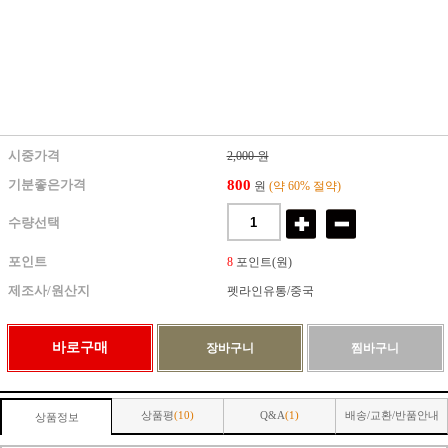
시중가격
2,000 원
800
기분좋은가격
원
(약 60% 절약)
수량선택
포인트
8
포인트(원)
제조사/원산지
펫라인유통/중국
상품평
(10)
Q&A
(1)
배송/교환/반품안내
상품정보