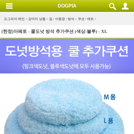
DOGPIA
도그피아 메인 >
강아지 상품
>
집 / 이동장 / 방석
>
쿠션 / 매트
>
[한정]아페토 - 쿨도넛 방석 추가쿠션 (색상:블루) - XL