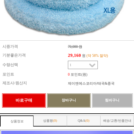
시중가격
70,000 원
29,160
기분좋은가격
원
(약 58% 절약)
수량선택
포인트
0
포인트(원)
제조사/원산지
제이엔에스코리아/태국&중국
상품평
(0)
Q&A
(0)
배송/교환/반품안내
상품정보