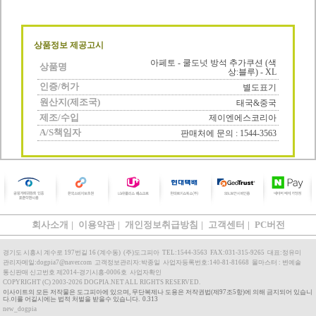
상품정보 제공고시
아페토 - 쿨도넛 방석 추가쿠션 (색
상품명
상:블루) - XL
인증/허가
별도표기
원산지(제조국)
태국&중국
제조/수입
제이엔에스코리아
A/S책임자
판매처에 문의 : 1544-3563
회사소개
|
이용약관
|
개인정보취급방침
|
고객센터
|
PC버전
경기도 시흥시 계수로 197번길 16 (계수동)
(주)도그피아
TEL:1544-3563
FAX:031-315-9265
대표:정유미
관리자메일:dogpia7@naver.com
고객정보관리자:박종일
사업자등록번호:140-81-81668
몰마스터 : 변예솔
통신판매 신고번호 제2014-경기시흥-0006호
사업자확인
COPYRIGHT (C) 2003-2026 DOGPIA.NET ALL RIGHTS RESERVED.
이사이트의 모든 저작물은 도그피아에 있으며, 무단복제나 도용은 저작권법(제97조5항)에 의해 금지되어 있습니
다.이를 어길시에는 법적 처벌을 받을수 있습니다. 0.313
new_dogpia