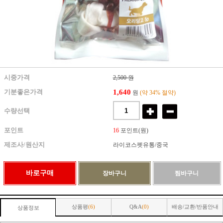
시중가격
2,500 원
1,640
기분좋은가격
원
(약 34% 절약)
수량선택
포인트
16
포인트(원)
제조사/원산지
라이코스펫유통/중국
상품평
(6)
Q&A
(0)
배송/교환/반품안내
상품정보