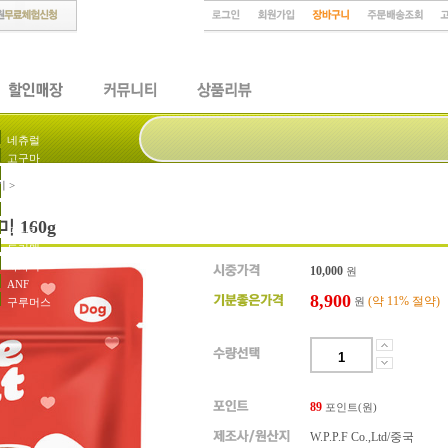
네츄럴
고구마
네츄럴코어
미
>
묶음셋트
Moon
 160g
피니키
도기맨
사사미
10,000
원
ANF
8,900
(약 11% 절약)
원
구루머스
89
포인트(원)
W.P.P.F Co.,Ltd/중국