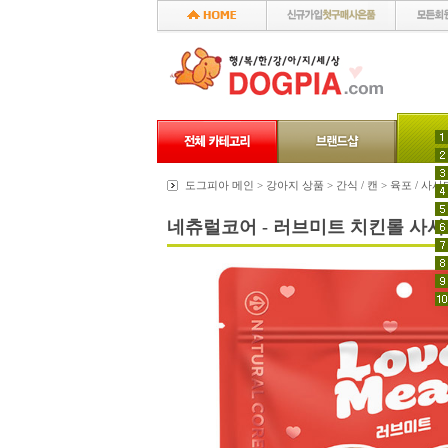
도그피아 메인 >
강아지 상품
>
간식 / 캔
>
육포 / 사사
네츄럴코어 - 러브미트 치킨롤 사사미