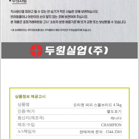
상품정보 제공고시
상품명
오리젠 퍼피 스몰브리드 4.5kg
인증/허가
별도표기
원산지(제조국)
캐나다
제조/수입
CHAMPION
A/S책임자
판매처에 문의 : 1544-3563