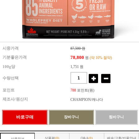
시중가격
87,500 원
78,800
기분좋은가격
원
(약 10% 절약)
100g당
1,751 원
수량선택
포인트
788
포인트(원)
제조사/원산지
CHAMPION/캐나다
상품평
(0)
Q&A
(0)
배송/교환/반품안내
상품정보