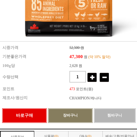
시중가격
52,500 원
47,300
기분좋은가격
원
(약 10% 절약)
100g당
2,628 원
수량선택
포인트
473
포인트(원)
제조사/원산지
CHAMPION/캐나다
상품평
(0)
Q&A
(0)
배송/교환/반품안내
상품정보